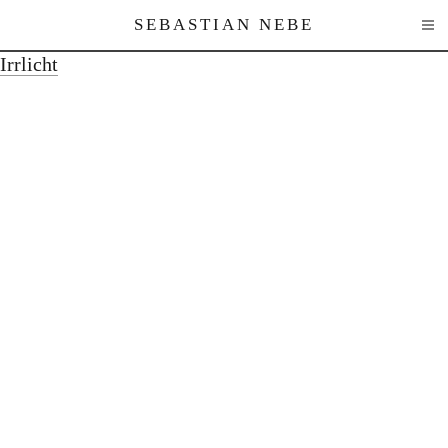
SEBASTIAN NEBE
Irrlicht
Works
Texts
About
Contact