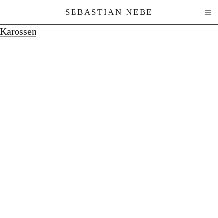
SEBASTIAN NEBE
Karossen
Works
Texts
About
Contact